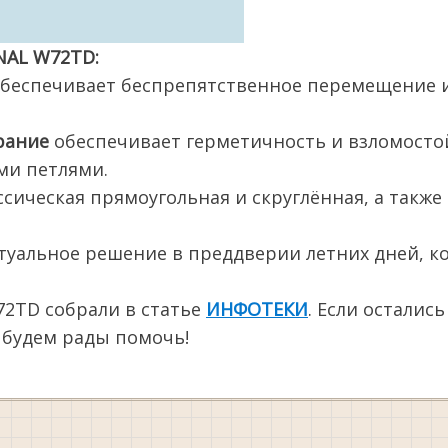
NAL W72TD:
обеспечивает беспрепятственное перемещение из
рание
обеспечивает герметичность и взломосто
ми петлями.
сическая прямоугольная и скруглённая, а такж
уальное решение в преддверии летних дней, ко
2TD собрали в статье
ИНФОТЕКИ
. Если осталис
будем рады помочь!