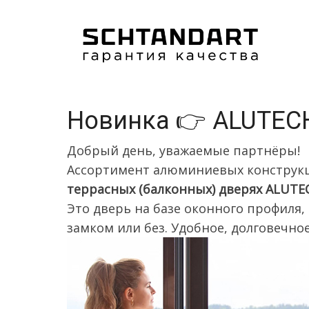
Перейти
к
основному
содержанию
Новинка 👉 ALUTECH
Добрый день, уважаемые партнёры!
Ассортимент алюминиевых конструкци
террасных (балконных) дверях ALUTE
Это дверь на базе оконного профиля
замком или без. Удобное, долговечно