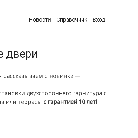
Главное
Новости
Справочник
Вход
меню
е двери
я рассказываем о новинке —
становки двухстороннего гарнитура с
она или террасы
с гарантией 10 лет!