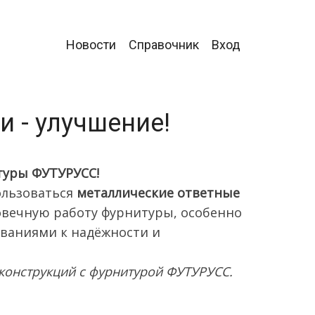
Главное
Новости
Справочник
Вход
меню
 - улучшение!
туры ФУТУРУСС!
ользоваться
металлические ответные
овечную работу фурнитуры, особенно
ованиями к надёжности и
 конструкций с фурнитурой ФУТУРУСС.