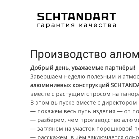
Перейти
к
основному
содержанию
Производство алюми
Добрый день, уважаемые партнёры!
Завершаем неделю полезным и атмо
алюминиевых конструкций SCHTAND
вместе с растущим спросом на панор
В этом выпуске вместе с директоро
— покажем весь путь изделия — от по
— разберём, чем производство алюми
— заглянем на участок порошковой п
— расскажем, в чём заключается одн