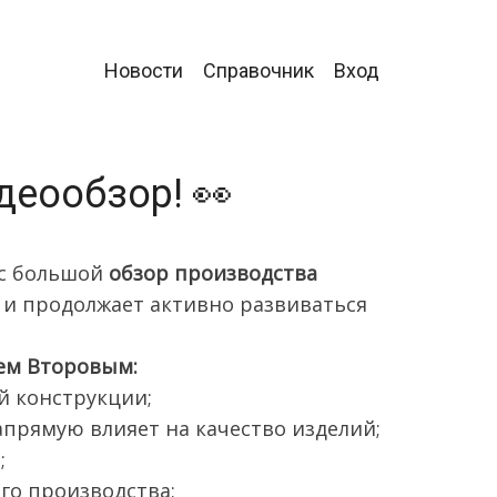
Главное
Новости
Справочник
Вход
меню
еообзор! 👀
ас большой
обзор производства
 и продолжает активно развиваться
ем Второвым:
й конструкции;
прямую влияет на качество изделий;
;
го производства;