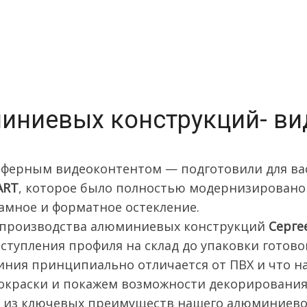
ниевых конструкций- вид
сферным видеоконтентом — подготовили для в
ART
, которое было полностью модернизировано
амное и форматное остекление.
м производства алюминиевых конструкций
Серге
ступления профиля на склад до упаковки готово
ния принципиально отличается от ПВХ и что на
окраски и покажем возможности декорирования
о из ключевых преимуществ нашего алюминиево