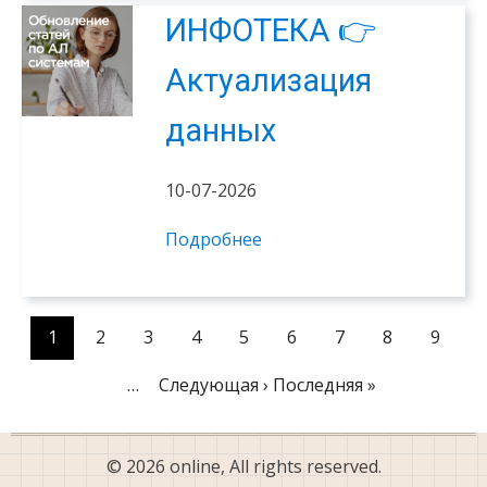
ИНФОТЕКА 👉
Актуализация
данных
10-07-2026
Подробнее
Текущая
Page
Page
Page
Page
Page
Page
Page
Page
Нумерация
1
2
3
4
5
6
7
8
9
страница
страниц
Следующая
Последняя
…
Следующая ›
Последняя »
страница
страница
© 2026 online, All rights reserved.