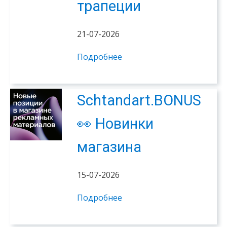
трапеции
21-07-2026
Подробнее
Schtandart.BONUS
👀 Новинки
магазина
15-07-2026
Подробнее