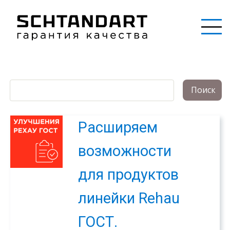
Перейти
к
основному
содержанию
Расширяем
возможности
для продуктов
линейки Rehau
ГОСТ.